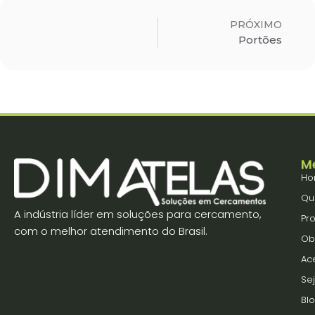
PRÓXIMO
Portões
M
Ho
Qu
A indústria líder em soluções para cercamento,
Pr
com o melhor atendimento do Brasil.
Ob
Ac
Se
Bl