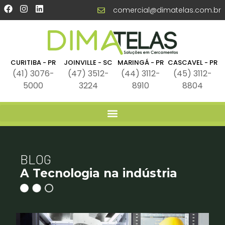
comercial@dimatelas.com.br
CURITIBA - PR
JOINVILLE - SC
MARINGÁ - PR
CASCAVEL - PR
(41) 3076-
(47) 3512-
(44) 3112-
(45) 3112-
5000
3224
8910
8804
BLOG
A Tecnologia na indústria