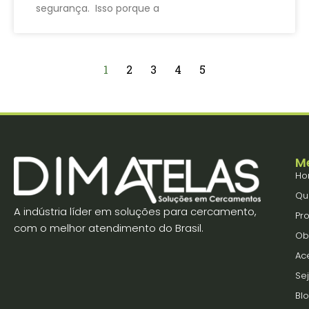
segurança. Isso porque a
1
2
3
4
5
M
Ho
Qu
A indústria líder em soluções para cercamento,
Pr
com o melhor atendimento do Brasil.
Ob
Ac
Se
Bl