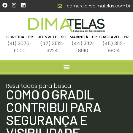
comercial@dimatelas.com.br
CURITIBA - PR
JOINVILLE - SC
MARINGÁ - PR
CASCAVEL - PR
(41) 3076-
(47) 3512-
(44) 3112-
(45) 3112-
5000
3224
8910
8804
Resultados para busca
COMO O GRADIL
CONTRIBUI PARA
SEGURANÇA E
VISIBILIDADE