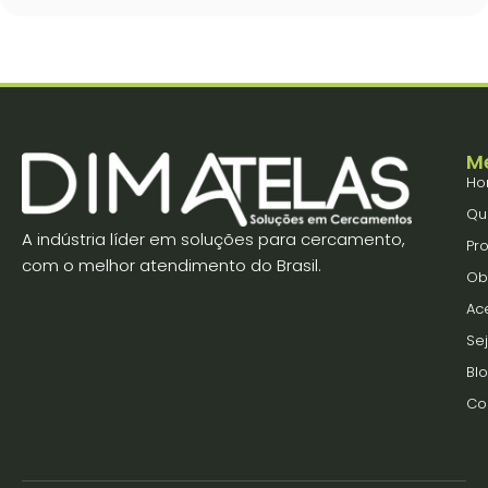
M
Ho
Qu
A indústria líder em soluções para cercamento,
Pr
com o melhor atendimento do Brasil.
Ob
Ac
Se
Bl
Co