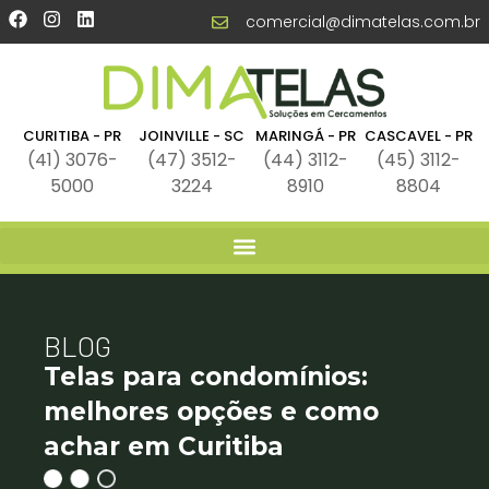
comercial@dimatelas.com.br
CURITIBA - PR
JOINVILLE - SC
MARINGÁ - PR
CASCAVEL - PR
(41) 3076-
(47) 3512-
(44) 3112-
(45) 3112-
5000
3224
8910
8804
BLOG
Telas para condomínios:
melhores opções e como
achar em Curitiba