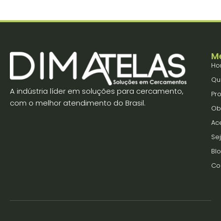
M
Ho
Qu
A indústria líder em soluções para cercamento,
Pr
com o melhor atendimento do Brasil.
Ob
Ac
Se
Bl
Co