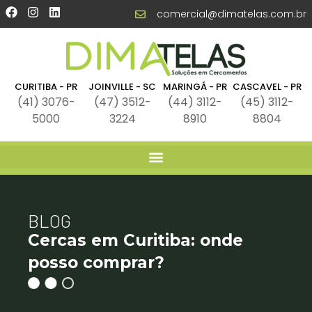
comercial@dimatelas.com.br
CURITIBA - PR
JOINVILLE - SC
MARINGÁ - PR
CASCAVEL - PR
(41) 3076-
(47) 3512-
(44) 3112-
(45) 3112-
5000
3224
8910
8804
BLOG
Cercas em Curitiba: onde
posso comprar?