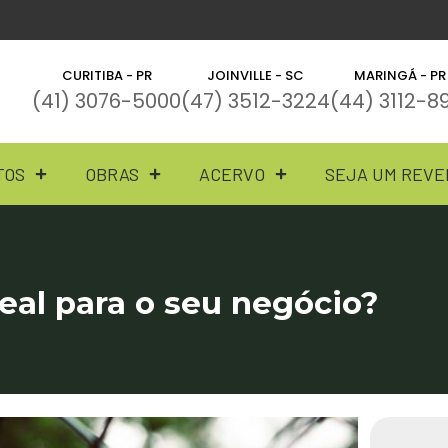
CURITIBA - PR
JOINVILLE - SC
MARINGÁ - PR
(41) 3076-5000
(47) 3512-3224
(44) 3112-8
TOS
OBRAS
ACERVO
SEJA UM REV
deal para o seu negócio?