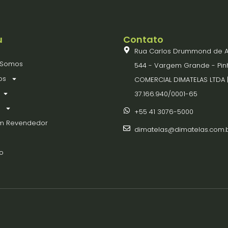
u
Contato
Rua Carlos Drummond de A
Somos
544 - Vargem Grande - Pin
os
COMERCIAL DIMATELAS LTDA 
37.166.940/0001-65
+55 41 3076-5000
um Revendedor
dimatelas@dimatelas.com.
o