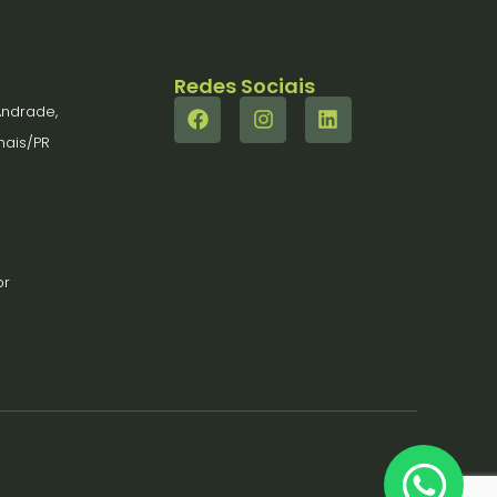
Redes Sociais
ndrade,
hais/PR
|
br