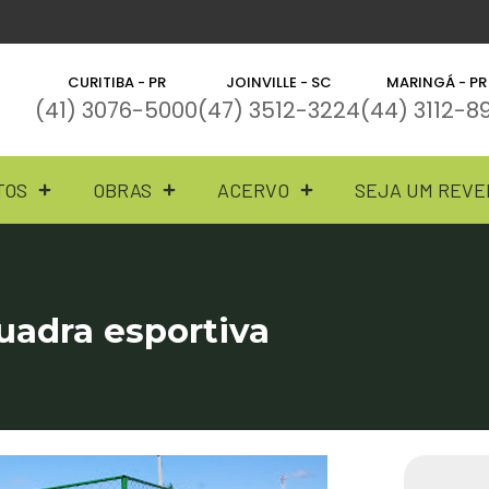
CURITIBA - PR
JOINVILLE - SC
MARINGÁ - PR
(41) 3076-5000
(47) 3512-3224
(44) 3112-8
TOS
OBRAS
ACERVO
SEJA UM REV
adra esportiva